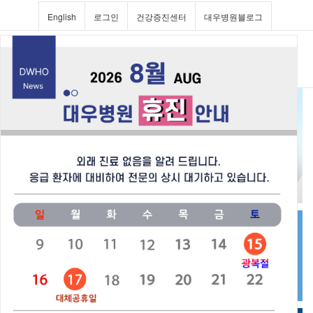
English
로그인
건강증진센터
대우병원블로그
Toggl
navig
진료과 및 의료진소개