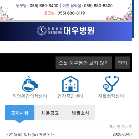
고객의 소리
오늘 하루동안 보지 않기
닫기
오늘 하루동안 보지 않기
닫기
오늘 하루동안 보지 않기
오늘 하루동안 보지 않기
닫기
닫기
지역응급의료기관
소화기센터
근로자건강센터
직업환경의학센터
건강증진센터
진료협력센터
공지사항
채용공고
병원소식
+ 게시판 더보기
- 8/15(토), 8/17(월) 휴진 안내
2026-08-07