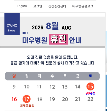
English
로그인
건강증진센터
대우병원블로그
Toggl
navig
진료과 및 의료진소개