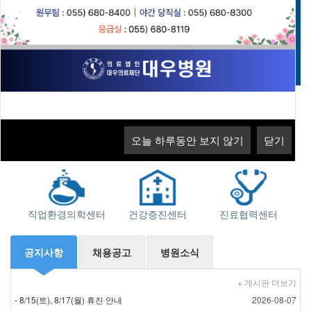
고객의 소리
오늘 하루동안 보지 않기
닫기
오늘 하루동안 보지 않기
닫기
오늘 하루동안 보지 않기
오늘 하루동안 보지 않기
닫기
닫기
지역응급의료기관
소화기센터
근로자건강센터
직업환경의학센터
건강증진센터
진료협력센터
공지사항
채용공고
병원소식
+ 게시판 더보기
- 8/15(토), 8/17(월) 휴진 안내
2026-08-07