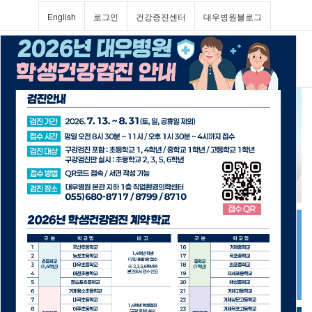
English
로그인
건강증진센터
대우병원블로그
Toggl
navig
진료과 및 의료진소개