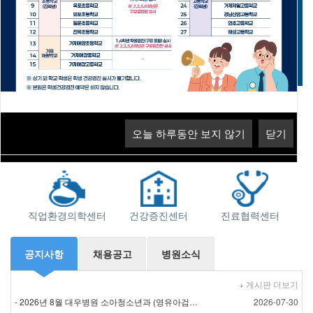
고객의 소리
오늘 하루동안 보지 않기
닫기
오늘 하루동안 보지 않기
닫기
오늘 하루동안 보지 않기
닫기
지역응급의료기관
소화기센터
근로자건강센터
직업환경의학센터
건강증진센터
진료협력센터
공지사항
채용공고
병원소식
+ 게시판 더보기
- 2026년 8월 대우병원 소아청소년과 (영유아검진) 검…
2026-07-30