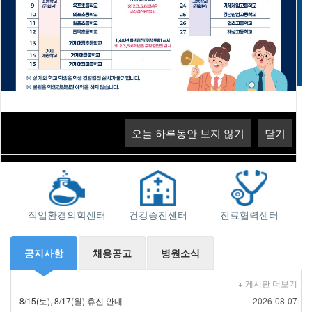
고객의 소리
오늘 하루동안 보지 않기
닫기
오늘 하루동안 보지 않기
닫기
오늘 하루동안 보지 않기
닫기
지역응급의료기관
소화기센터
근로자건강센터
직업환경의학센터
건강증진센터
진료협력센터
공지사항
채용공고
병원소식
+ 게시판 더보기
- 8/15(토), 8/17(월) 휴진 안내
2026-08-07