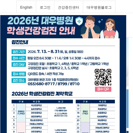
English
로그인
건강증진센터
대우병원블로그
Toggl
navig
진료과 및 의료진소개