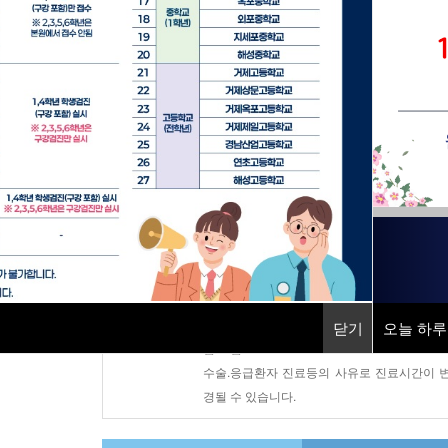
지역응급의료기관
소화기센터
직업환경의학센터
건강증진센터
진료시간안내
평 일 : AM 08:30 ~ PM 17:30
토 요 일 : AM 08:30 ~ PM 12:30
닫기
닫기
오늘 하루
오늘 하루
점 심 : PM 12:30 ~ PM 13:30
수술.응급환자 진료등의 사유로 진료시간이 
경될 수 있습니다.