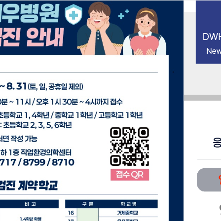
북마크
접속자 100 (
1
)
HOME
진료안내
prev