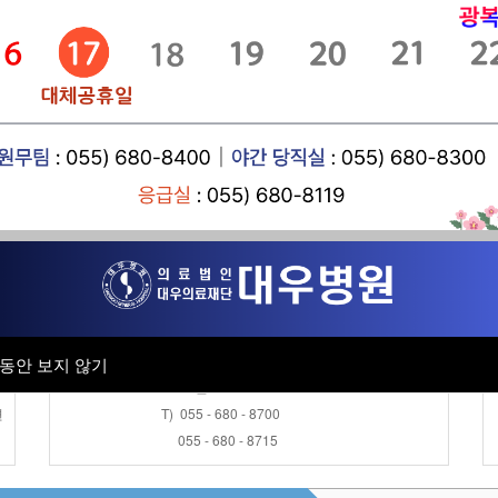
공지사항
- 8
근로자건강센터
채용공고
- 7
병원소식
진료협력센터
- 
채용검진 접수안내
오 전 : AM 08:30 ~ AM 11:30
오 후 : PM 13:30 ~ PM 16:00
동안 보지 않기
동안 보지 않기
토 요 일 : AM 08:30 ~ AM 11:30
변
T) 055 - 680 - 8700
055 - 680 - 8715