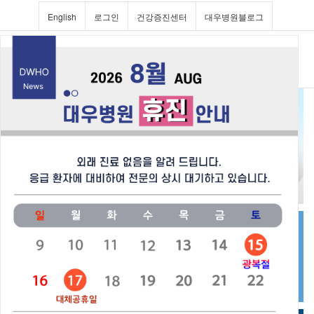
English
로그인
건강증진센터
대우병원블로그
Toggl
navig
진료과 및 의료진소개