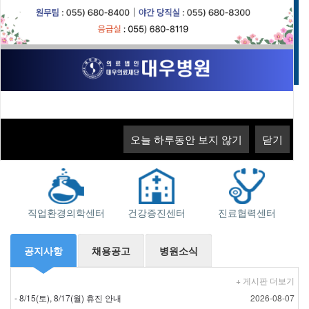
고객의 소리
오늘 하루동안 보지 않기
닫기
오늘 하루동안 보지 않기
닫기
오늘 하루동안 보지 않기
오늘 하루동안 보지 않기
닫기
닫기
지역응급의료기관
소화기센터
근로자건강센터
직업환경의학센터
건강증진센터
진료협력센터
공지사항
채용공고
병원소식
+ 게시판 더보기
- 8/15(토), 8/17(월) 휴진 안내
2026-08-07