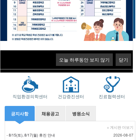
고객의 소리
오늘 하루동안 보지 않기
닫기
오늘 하루동안 보지 않기
닫기
오늘 하루동안 보지 않기
닫기
지역응급의료기관
소화기센터
근로자건강센터
직업환경의학센터
건강증진센터
진료협력센터
공지사항
채용공고
병원소식
+ 게시판 더보기
- 8/15(토), 8/17(월) 휴진 안내
2026-08-07