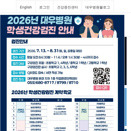
English
로그인
건강증진센터
대우병원블로그
Toggl
navig
진료과 및 의료진소개