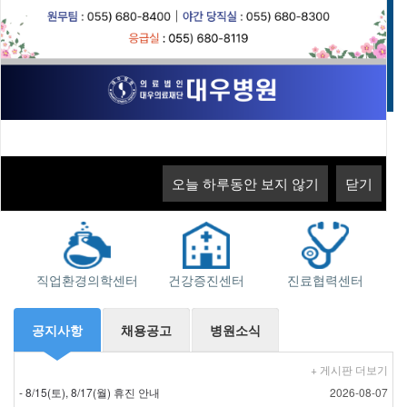
고객의 소리
오늘 하루동안 보지 않기
닫기
오늘 하루동안 보지 않기
닫기
오늘 하루동안 보지 않기
오늘 하루동안 보지 않기
닫기
닫기
지역응급의료기관
소화기센터
근로자건강센터
직업환경의학센터
건강증진센터
진료협력센터
공지사항
채용공고
병원소식
+ 게시판 더보기
- 8/15(토), 8/17(월) 휴진 안내
2026-08-07