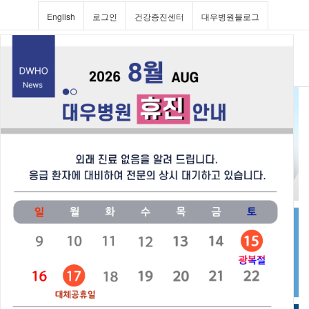
English
로그인
건강증진센터
대우병원블로그
Toggl
navig
진료과 및 의료진소개