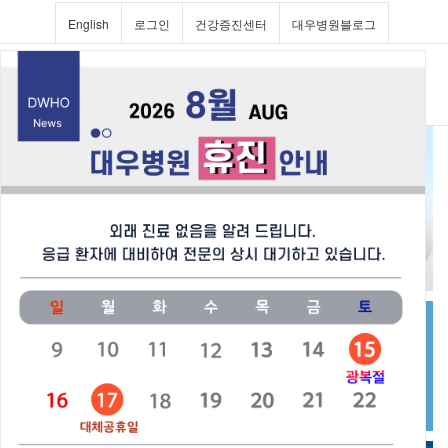
English
로그인
건강증진센터
대우병원블로그
Toggl
navig
진료과 및 의료진소개