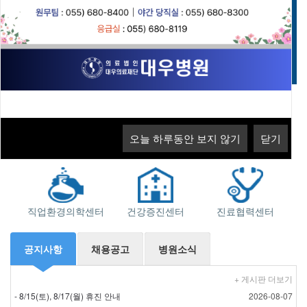
고객의 소리
오늘 하루동안 보지 않기
닫기
오늘 하루동안 보지 않기
닫기
오늘 하루동안 보지 않기
오늘 하루동안 보지 않기
닫기
닫기
지역응급의료기관
소화기센터
근로자건강센터
직업환경의학센터
건강증진센터
진료협력센터
공지사항
채용공고
병원소식
+ 게시판 더보기
- 8/15(토), 8/17(월) 휴진 안내
2026-08-07