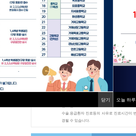
지역응급의료기관
소화기센터
직업환경의학센터
건강증진센터
진료시간안내
평 일 : AM 08:30 ~ PM 17:30
토 요 일 : AM 08:30 ~ PM 12:30
닫기
닫기
오늘 하루
오늘 하루
점 심 : PM 12:30 ~ PM 13:30
수술.응급환자 진료등의 사유로 진료시간이 
경될 수 있습니다.