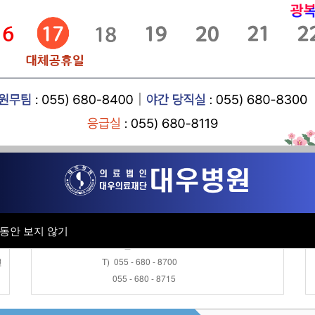
공지사항
- 8
근로자건강센터
채용공고
- 7
병원소식
진료협력센터
- 
채용검진 접수안내
오 전 : AM 08:30 ~ AM 11:30
오 후 : PM 13:30 ~ PM 16:00
동안 보지 않기
동안 보지 않기
토 요 일 : AM 08:30 ~ AM 11:30
변
T) 055 - 680 - 8700
055 - 680 - 8715