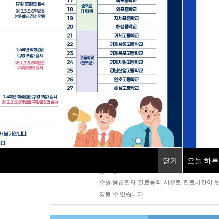
지역응급의료기관
소화기센터
직업환경의학센터
건강증진센터
진료시간안내
평 일 : AM 08:30 ~ PM 17:30
토 요 일 : AM 08:30 ~ PM 12:30
닫기
닫기
오늘 하루
점 심 : PM 12:30 ~ PM 13:30
수술.응급환자 진료등의 사유로 진료시간이 
경될 수 있습니다.