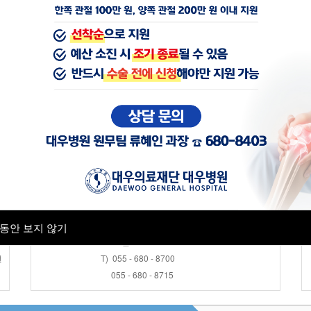
공지사항
근로자건강센터
채용공고
- 7
- 
병원소식
진료협력센터
- 6
채용검진 접수안내
오 전 : AM 08:30 ~ AM 11:30
오 후 : PM 13:30 ~ PM 16:00
동안 보지 않기
토 요 일 : AM 08:30 ~ AM 11:30
변
T) 055 - 680 - 8700
055 - 680 - 8715