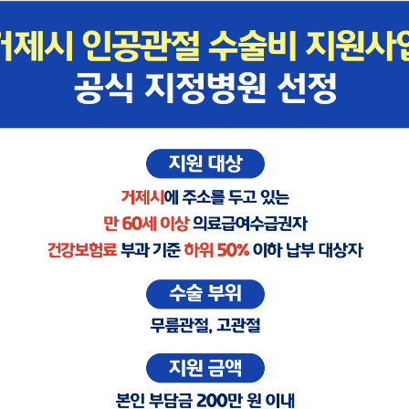
English
건강증진센
진료센터
이용안내
병원소식&공지
next