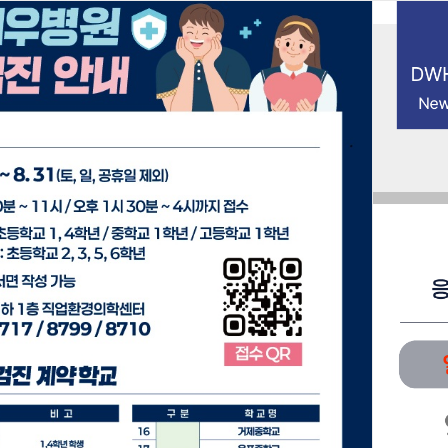
북마크
접속자 143 (
1
)
HOME
진료안내
prev