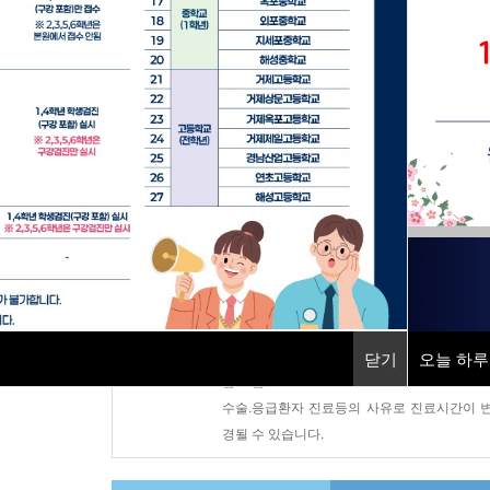
지역응급의료기관
소화기센터
직업환경의학센터
건강증진센터
진료시간안내
평 일 : AM 08:30 ~ PM 17:30
토 요 일 : AM 08:30 ~ PM 12:30
닫기
닫기
오늘 하루
오늘 하루
점 심 : PM 12:30 ~ PM 13:30
수술.응급환자 진료등의 사유로 진료시간이 
경될 수 있습니다.