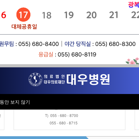
공지사항
- 8
근로자건강센터
채용공고
- 7
병원소식
진료협력센터
- 
채용검진 접수안내
오 전 : AM 08:30 ~ AM 11:30
오 후 : PM 13:30 ~ PM 16:00
동안 보지 않기
동안 보지 않기
토 요 일 : AM 08:30 ~ AM 11:30
변
T) 055 - 680 - 8700
055 - 680 - 8715