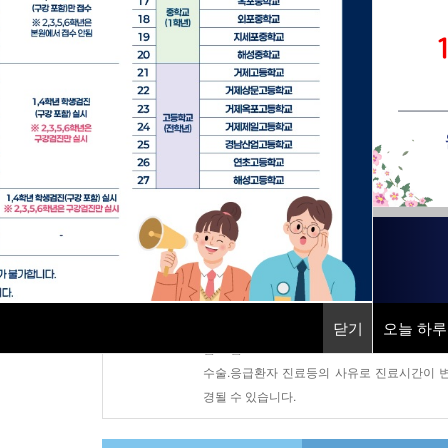
지역응급의료기관
소화기센터
직업환경의학센터
건강증진센터
진료시간안내
평 일 : AM 08:30 ~ PM 17:30
토 요 일 : AM 08:30 ~ PM 12:30
닫기
닫기
오늘 하루
오늘 하루
점 심 : PM 12:30 ~ PM 13:30
수술.응급환자 진료등의 사유로 진료시간이 
경될 수 있습니다.