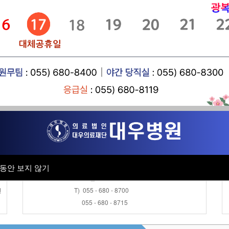
공지사항
- 8
근로자건강센터
채용공고
- 7
병원소식
진료협력센터
- 
채용검진 접수안내
오 전 : AM 08:30 ~ AM 11:30
오 후 : PM 13:30 ~ PM 16:00
동안 보지 않기
동안 보지 않기
토 요 일 : AM 08:30 ~ AM 11:30
변
T) 055 - 680 - 8700
055 - 680 - 8715