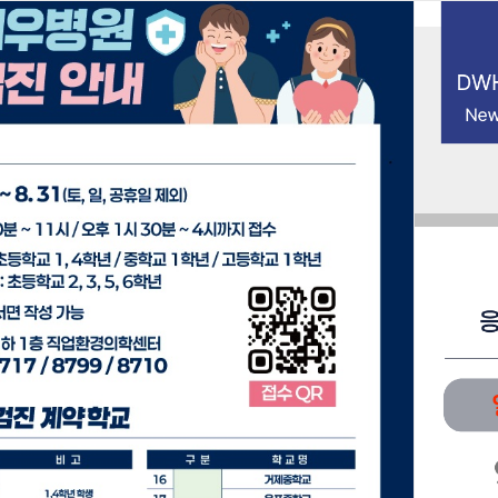
북마크
접속자 131 (
1
)
HOME
진료안내
prev