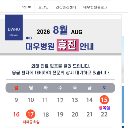
English
로그인
건강증진센터
대우병원블로그
Toggl
navig
진료과 및 의료진소개