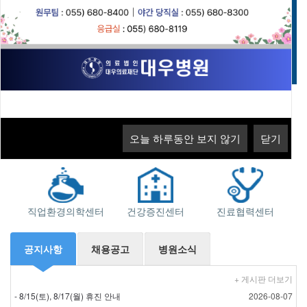
고객의 소리
오늘 하루동안 보지 않기
닫기
오늘 하루동안 보지 않기
닫기
오늘 하루동안 보지 않기
오늘 하루동안 보지 않기
닫기
닫기
지역응급의료기관
소화기센터
근로자건강센터
직업환경의학센터
건강증진센터
진료협력센터
공지사항
채용공고
병원소식
+ 게시판 더보기
- 8/15(토), 8/17(월) 휴진 안내
2026-08-07