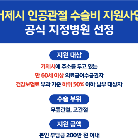
English
건강증진센
진료센터
이용안내
병원소식&공지
next