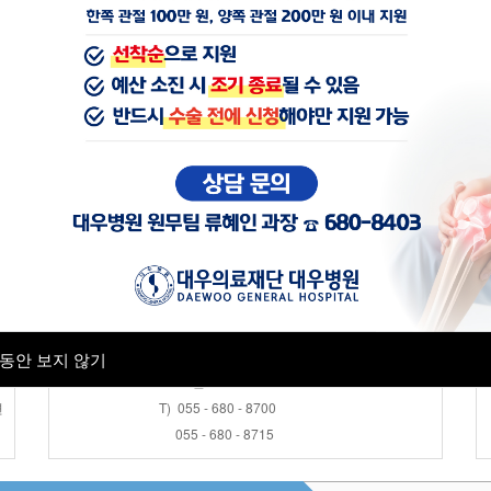
공지사항
근로자건강센터
채용공고
- 7
- 
병원소식
진료협력센터
- 6
채용검진 접수안내
오 전 : AM 08:30 ~ AM 11:30
오 후 : PM 13:30 ~ PM 16:00
동안 보지 않기
토 요 일 : AM 08:30 ~ AM 11:30
변
T) 055 - 680 - 8700
055 - 680 - 8715