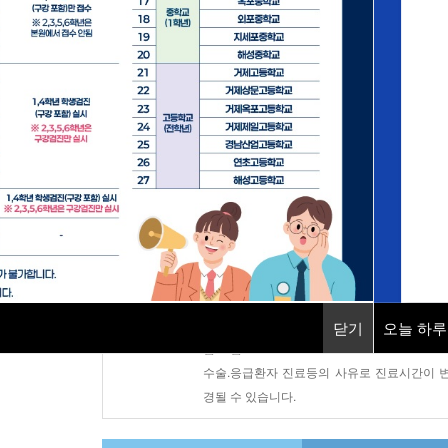
지역응급의료기관
소화기센터
직업환경의학센터
건강증진센터
진료시간안내
평 일 : AM 08:30 ~ PM 17:30
토 요 일 : AM 08:30 ~ PM 12:30
닫기
닫기
오늘 하루
점 심 : PM 12:30 ~ PM 13:30
수술.응급환자 진료등의 사유로 진료시간이 
경될 수 있습니다.